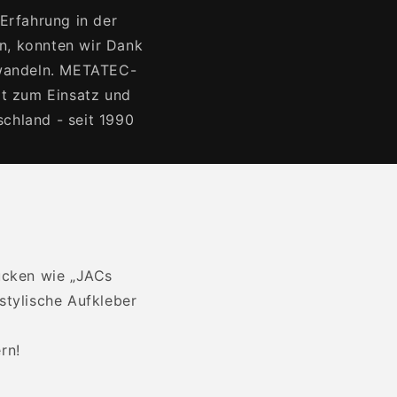
rfahrung in der
en, konnten wir Dank
erwandeln. METATEC-
lt zum Einsatz und
schland - seit 1990
ücken wie „JACs
stylische Aufkleber
rn!