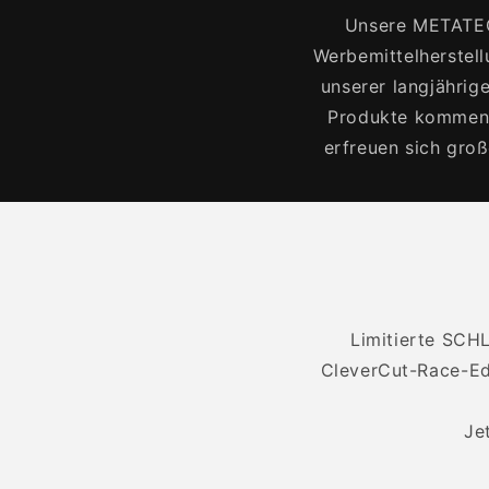
Unsere METATEC
Werbemittelherstell
unserer langjährig
Produkte kommen b
erfreuen sich groß
Limitierte SCH
CleverCut-Race-Edi
Je