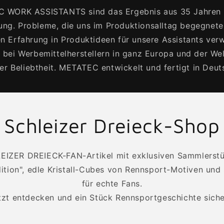
 WORK ASSISTANTS sind das Ergebnis aus 35 Jahren E
ung. Probleme, die uns im Produktionsalltag begegnet
en Erfahrung in Produktideen für unsere Assistants v
ei Werbemittelherstellern in ganz Europa und der We
er Beliebtheit. METATEC entwickelt und fertigt in Deut
Schleizer Dreieck-Shop
LEIZER DREIECK-FAN-Artikel mit exklusiven Sammlerst
tion", edle Kristall-Cubes von Rennsport-Motiven und 
für echte Fans.
tzt entdecken und ein Stück Rennsportgeschichte siche