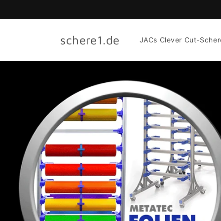
Direkt
zum
Inhalt
schere1.de
JACs Clever Cut-Scher