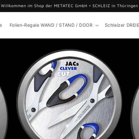
Willkommen im Shop der METATEC GmbH • SCHLEIZ in Thüringen
e
Folien-Regale WAND / STAND / DOOR
Schleizer DREI