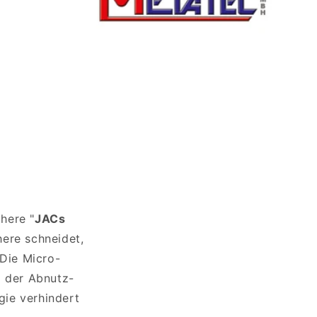
here "
JACs
here schneidet,
 Die Micro-
a der Abnutz-
gie verhindert