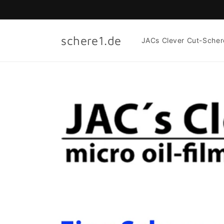
Direkt
zum
Inhalt
schere1.de
JACs Clever Cut-Scher