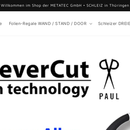
Willkommen im Shop der METATEC GmbH • SCHLEIZ in Thüringen
e
Folien-Regale WAND / STAND / DOOR
Schleizer DREI