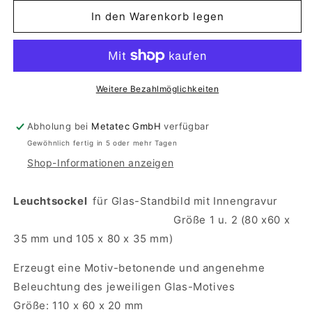
Menge
Menge
für
für
In den Warenkorb legen
Leuchtsockel
Leuchtsockel
klein
klein
Weitere Bezahlmöglichkeiten
Abholung bei
Metatec GmbH
verfügbar
Gewöhnlich fertig in 5 oder mehr Tagen
Shop-Informationen anzeigen
Leuchtsockel
für Glas-Standbild
mit Innengravur
Größe 1 u. 2 (80 x60 x
35 mm und 105 x 80 x 35 mm)
Erzeugt eine Motiv-betonende und angenehme
Beleuchtung des jeweiligen Glas-Motives
Größe: 110 x 60 x 20 mm