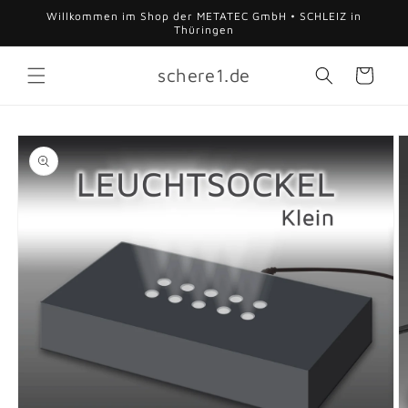
Direkt
Willkommen im Shop der METATEC GmbH • SCHLEIZ in
zum
Thüringen
Inhalt
schere1.de
Warenkorb
duktinformationen
ingen