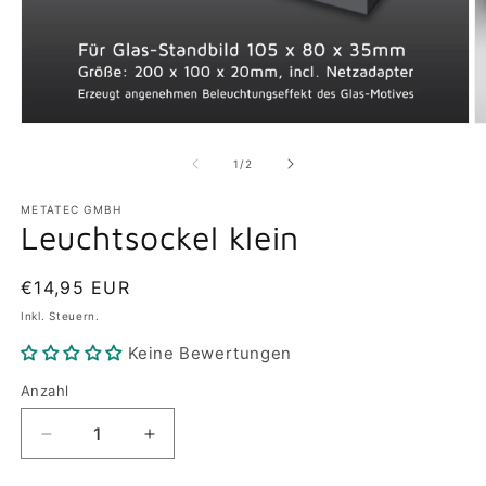
Medien
M
1
2
in
in
von
1
/
2
Modal
M
öffnen
ö
METATEC GMBH
Leuchtsockel klein
Normaler
€14,95 EUR
Preis
Inkl. Steuern.
Keine Bewertungen
Anzahl
Verringere
Erhöhe
die
die