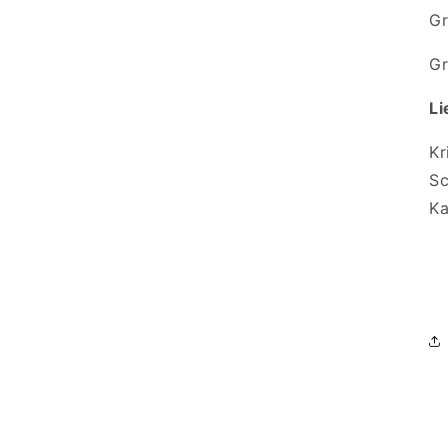
Gr
Gr
Li
Kr
Sc
Ka