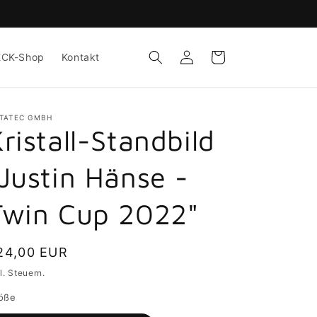
Einloggen
Warenkorb
ECK-Shop
Kontakt
TATEC GMBH
ristall-Standbild
"Justin Hänse -
Twin Cup 2022"
ormaler
24,00 EUR
eis
l. Steuern.
öße