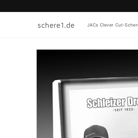
Direkt
zum
Inhalt
schere1.de
JACs Clever Cut-Scher
Zu
Produktinformationen
springen