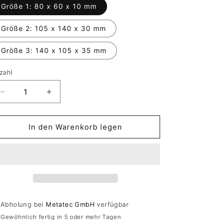
Größe 1: 80 x 60 x 10 mm
Größe 2: 105 x 140 x 30 mm
Größe 3: 140 x 105 x 35 mm
zahl
Verringere
Erhöhe
die
die
Menge
Menge
für
für
In den Warenkorb legen
Kristall-
Kristall-
Standbild
Standbild
&quot;Justin
&quot;Justin
Hänse
Hänse
-
-
Twin
Twin
Cup
Cup
Abholung bei
Metatec GmbH
verfügbar
2022&quot;
2022&quot;
Gewöhnlich fertig in 5 oder mehr Tagen