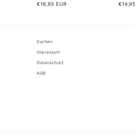
Normaler
€18,95 EUR
Norma
€14,9
Preis
Preis
Suchen
Impressum
Datenschutz
AGB