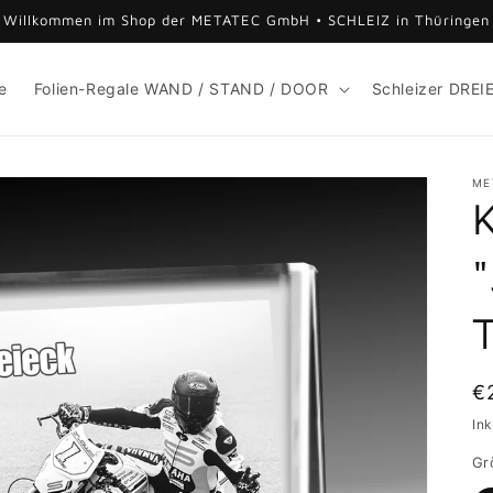
Willkommen im Shop der METATEC GmbH • SCHLEIZ in Thüringen
e
Folien-Regale WAND / STAND / DOOR
Schleizer DREI
ME
K
N
€
Pr
Ink
Gr